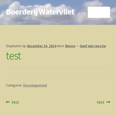
Boerderij Watervliet
Ga
Ga
Menu
door
direct
naar
naar
Home
navigatie
de
inhoud
Nieuws
Geplaatst op
december 16, 2014
door
Benno
—
Geef een reactie
test
Biokoe
Zorgboerderij
Vrienden van..
Categorie:
Uncategorized
Vogelhuisje
Bericht
Vorig
Volgend
test
test
Contact
bericht:
bericht:
navigatie