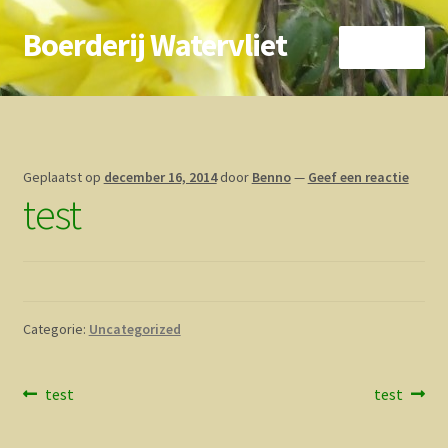
Boerderij Watervliet
Ga
Ga
Menu
door
direct
naar
naar
Home
navigatie
de
inhoud
Nieuws
Geplaatst op
december 16, 2014
door
Benno
—
Geef een reactie
test
Biokoe
Zorgboerderij
Vrienden van..
Categorie:
Uncategorized
Vogelhuisje
Bericht
Vorig
Volgend
test
test
Contact
bericht:
bericht:
navigatie