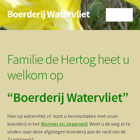
Boerderij Watervliet
Ga
Ga
Menu
door
direct
naar
naar
Home
navigatie
de
inhoud
Nieuws
Familie de Hertog heet u
Biokoe
welkom op
Zorgboerderij
“Boerderij Watervliet”
Vrienden van..
Vogelhuisje
Hier op watervliet.nl kunt u kennismaken met onze
boerderij in het
Wormer en Jisperveld
. Weet u de weg al te
Contact
vinden naar deze afgelegen boerderij aan de rand van de
Zaanstreek?