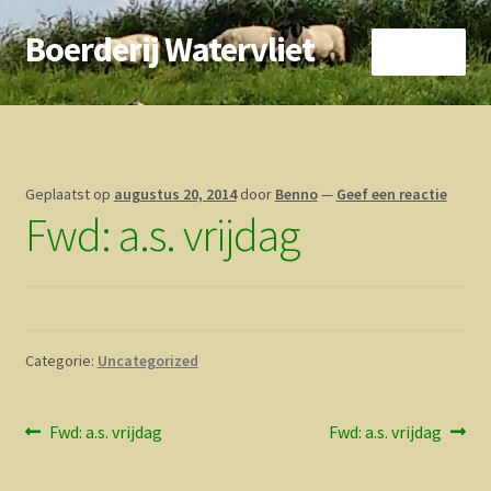
Boerderij Watervliet
Ga
Ga
Menu
door
direct
naar
naar
Home
navigatie
de
inhoud
Nieuws
Geplaatst op
augustus 20, 2014
door
Benno
—
Geef een reactie
Fwd: a.s. vrijdag
Biokoe
Zorgboerderij
Vrienden van..
Categorie:
Uncategorized
Vogelhuisje
Bericht
Vorig
Volgend
Fwd: a.s. vrijdag
Fwd: a.s. vrijdag
Contact
bericht:
bericht:
navigatie