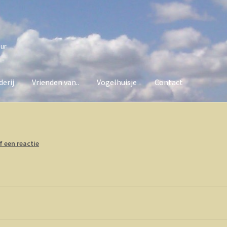
uur
erij
Vrienden van..
Vogelhuisje
Contact
van..
Vogelhuisje
Contact
f een reactie