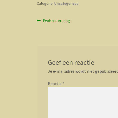
Categorie:
Uncategorized
Bericht
Vorig
Fwd: a.s. vrijdag
bericht:
navigatie
Geef een reactie
Je e-mailadres wordt niet gepubliceerd
Reactie
*