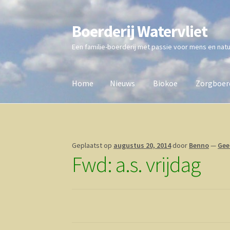
Boerderij Watervliet
Ga
Ga
door
direct
Een familie-boerderij met passie voor mens en nat
naar
naar
navigatie
de
inhoud
Home
Nieuws
Biokoe
Zorgboerd
Home
Nieuws
Biokoe
Zorgboerderij
Vrienden 
Geplaatst op
augustus 20, 2014
door
Benno
—
Gee
Fwd: a.s. vrijdag