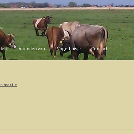
uur
erij
Vrienden van..
Vogelhuisje
Contact
van..
Vogelhuisje
Contact
n reactie