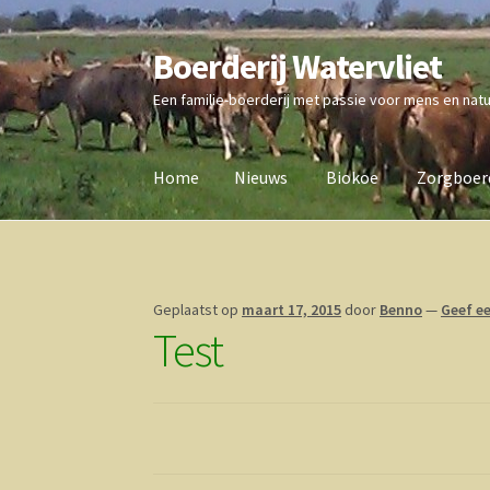
Boerderij Watervliet
Ga
Ga
door
direct
Een familie-boerderij met passie voor mens en nat
naar
naar
navigatie
de
inhoud
Home
Nieuws
Biokoe
Zorgboerd
Home
Nieuws
Biokoe
Zorgboerderij
Vrienden 
Geplaatst op
maart 17, 2015
door
Benno
—
Geef ee
Test