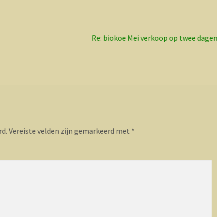
Volgend
Re: biokoe Mei verkoop op twee dage
bericht:
rd.
Vereiste velden zijn gemarkeerd met
*