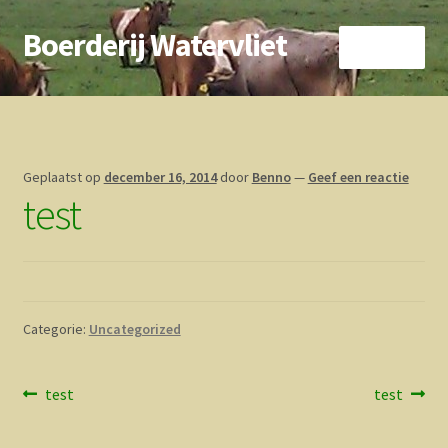
Boerderij Watervliet
Ga
Ga
Menu
door
direct
naar
naar
Home
navigatie
de
inhoud
Nieuws
Geplaatst op
december 16, 2014
door
Benno
—
Geef een reactie
test
Biokoe
Zorgboerderij
Vrienden van..
Categorie:
Uncategorized
Vogelhuisje
Bericht
Vorig
Volgend
test
test
Contact
bericht:
bericht:
navigatie