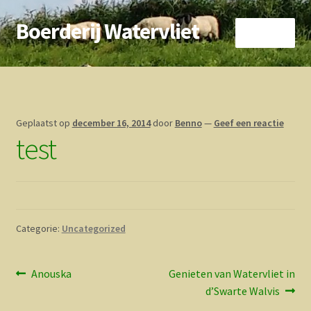
Boerderij Watervliet
Ga
Ga
Menu
door
direct
naar
naar
Home
navigatie
de
inhoud
Nieuws
Geplaatst op
december 16, 2014
door
Benno
—
Geef een reactie
test
Biokoe
Zorgboerderij
Vrienden van..
Categorie:
Uncategorized
Vogelhuisje
Bericht
Vorig
Volgend
Anouska
Genieten van Watervliet in
Contact
bericht:
bericht:
d’Swarte Walvis
navigatie