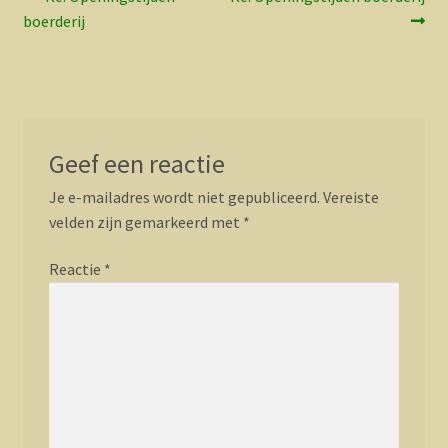
Bericht
bericht:
bericht:
boerderij
navigatie
Geef een reactie
Je e-mailadres wordt niet gepubliceerd.
Vereiste
velden zijn gemarkeerd met
*
Reactie
*