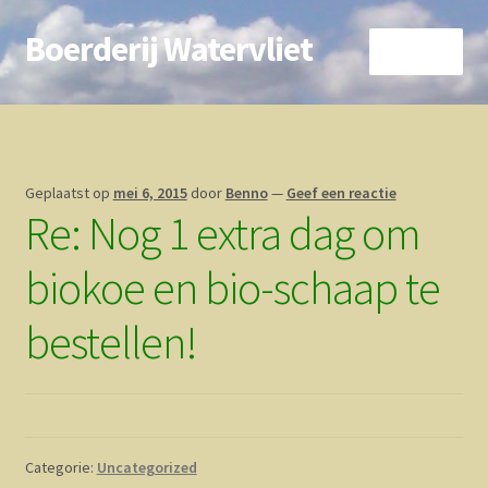
Boerderij Watervliet
Ga
Ga
Menu
door
direct
naar
naar
Home
navigatie
de
inhoud
Nieuws
Geplaatst op
mei 6, 2015
door
Benno
—
Geef een reactie
Re: Nog 1 extra dag om
Biokoe
biokoe en bio-schaap te
Zorgboerderij
bestellen!
Vrienden van..
Vogelhuisje
Contact
Categorie:
Uncategorized