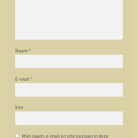
Naam
*
E-mail
*
Site
Mijn naam, e-mail en site opslaan in deze