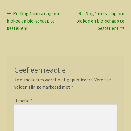
Bericht
Vorig
Volgend
Re: Nog 1 extra dag om
Re: Nog 1 extra dag om
bericht:
bericht:
biokoe en bio-schaap te
biokoe en bio-schaap te
navigatie
bestellen!
bestellen!
Geef een reactie
Je e-mailadres wordt niet gepubliceerd.
Vereiste
velden zijn gemarkeerd met
*
Reactie
*