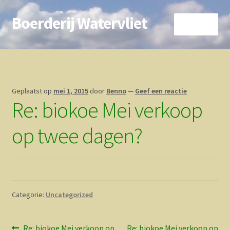
Boerderij Watervliet
Ga
Ga
Menu
door
direct
naar
naar
Home
navigatie
de
inhoud
Nieuws
Geplaatst op
mei 1, 2015
door
Benno
—
Geef een reactie
Re: biokoe Mei verkoop
Biokoe
op twee dagen?
Zorgboerderij
Vrienden van..
Vogelhuisje
Categorie:
Uncategorized
Contact
Vorig
Volgend
Re: biokoe Mei verkoop op
Re: biokoe Mei verkoop op