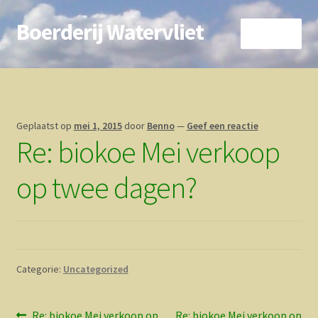
Boerderij Watervliet
Ga
Ga
Menu
door
direct
naar
naar
Home
navigatie
de
inhoud
Nieuws
Geplaatst op
mei 1, 2015
door
Benno
—
Geef een reactie
Re: biokoe Mei verkoop
Biokoe
op twee dagen?
Zorgboerderij
Vrienden van..
Vogelhuisje
Categorie:
Uncategorized
Contact
Vorig
Volgend
Re: biokoe Mei verkoop op
Re: biokoe Mei verkoop op