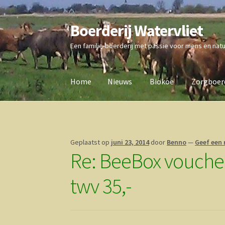
Boerderij Watervliet
Ga
Ga
door
direct
Een familie-boerderij met passie voor mens en nat
naar
naar
navigatie
de
inhoud
Home
Nieuws
Biokoe
Zorgboerd
Home
Nieuws
Biokoe
Zorgboerderij
Vrienden 
Geplaatst op
juni 23, 2014
door
Benno
—
Geef een 
Re: BeeBox voucher
twv 35,-