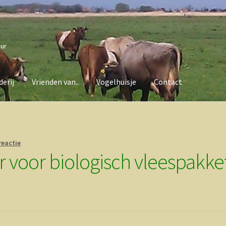
uur
erij
Vrienden van..
Vogelhuisje
Contact
van..
Vogelhuisje
Contact
reactie
 voor biologisch vleespakke