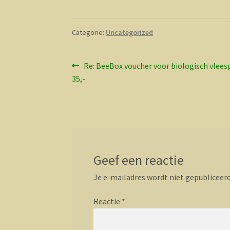
Categorie:
Uncategorized
Bericht
Vorig
Re: BeeBox voucher voor biologisch vlees
bericht:
35,-
navigatie
Geef een reactie
Je e-mailadres wordt niet gepubliceerd
Reactie
*