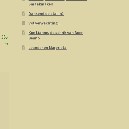
Smaakmaker!
Dansend de stal in?
Vol verwachting ..
Koe Lianne, de schrik van Boer
 35,-
Benno
Leander en Margrieta