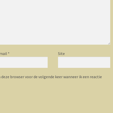
mail
*
Site
n deze browser voor de volgende keer wanneer ik een reactie