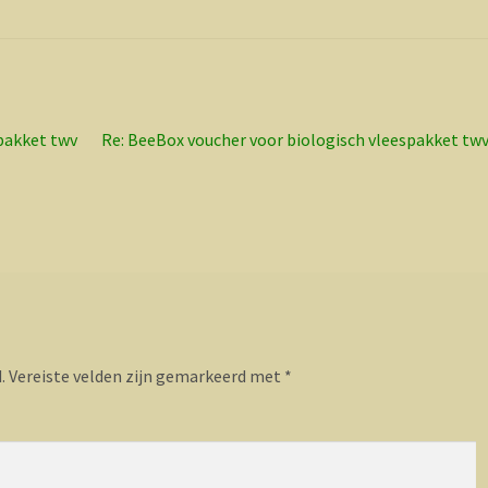
Volgend
pakket twv
Re: BeeBox voucher voor biologisch vleespakket twv
bericht:
.
Vereiste velden zijn gemarkeerd met
*