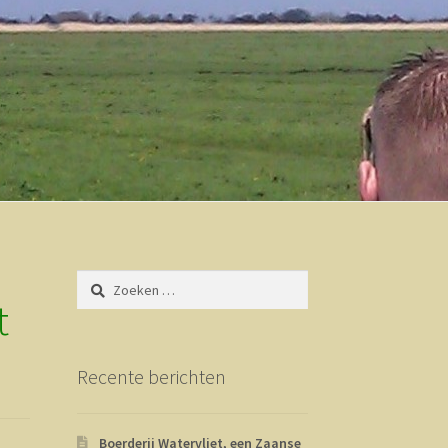
Zoeken
naar:
t
Recente berichten
Boerderij Watervliet, een Zaanse