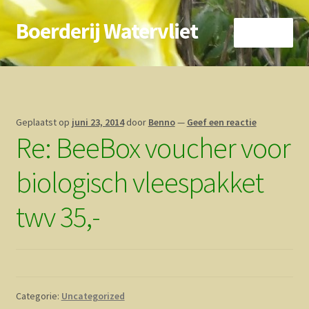
Boerderij Watervliet
Ga
Ga
Menu
door
direct
naar
naar
Home
navigatie
de
inhoud
Nieuws
Geplaatst op
juni 23, 2014
door
Benno
—
Geef een reactie
Re: BeeBox voucher voor
Biokoe
biologisch vleespakket
Zorgboerderij
twv 35,-
Vrienden van..
Vogelhuisje
Contact
Categorie:
Uncategorized