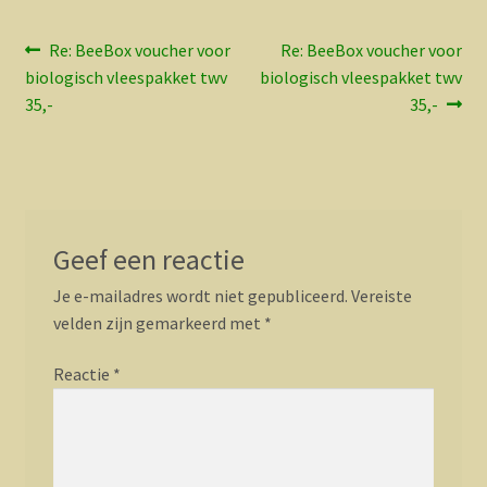
Bericht
Vorig
Volgend
Re: BeeBox voucher voor
Re: BeeBox voucher voor
bericht:
bericht:
biologisch vleespakket twv
biologisch vleespakket twv
navigatie
35,-
35,-
Geef een reactie
Je e-mailadres wordt niet gepubliceerd.
Vereiste
velden zijn gemarkeerd met
*
Reactie
*