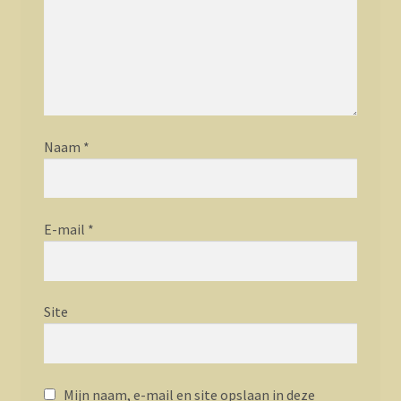
Naam
*
E-mail
*
Site
Mijn naam, e-mail en site opslaan in deze