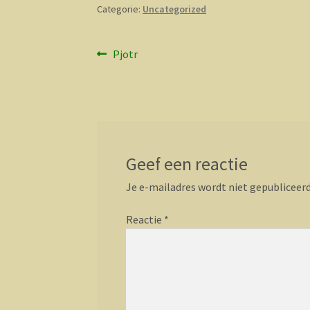
Categorie:
Uncategorized
Bericht
Vorig
Pjotr
bericht:
navigatie
Geef een reactie
Je e-mailadres wordt niet gepubliceerd
Reactie
*