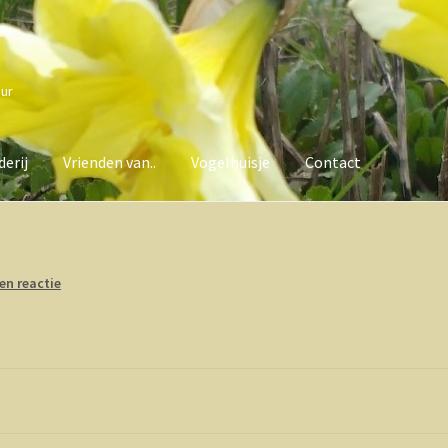
uur
erij
Vrienden van..
Vogelhuisje
Contact
van..
Vogelhuisje
Contact
en reactie