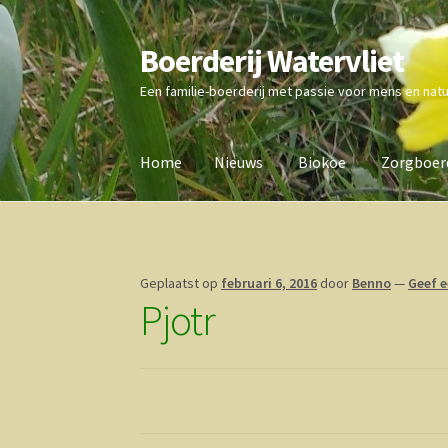
Boerderij Watervliet
Ga
Ga
door
direct
Een familie-boerderij met passie voor mens en nat
naar
naar
navigatie
de
inhoud
Home
Nieuws
Biokoe
Zorgboerd
Home
Nieuws
Biokoe
Zorgboerderij
Vrienden 
Geplaatst op
februari 6, 2016
door
Benno
—
Geef e
Pjotr