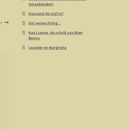
Smaakmaker!
Dansend de stal in?
gend
tr
Vol verwachting ..
cht:
Koe Lianne, de schrik van Boer
Benno
Leander en Margrieta