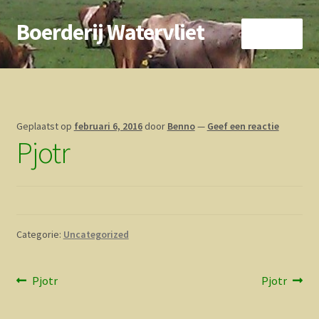
Boerderij Watervliet
Ga
Ga
Menu
door
direct
naar
naar
Home
navigatie
de
inhoud
Nieuws
Geplaatst op
februari 6, 2016
door
Benno
—
Geef een reactie
Pjotr
Biokoe
Zorgboerderij
Vrienden van..
Categorie:
Uncategorized
Vogelhuisje
Bericht
Vorig
Volgend
Pjotr
Pjotr
Contact
bericht:
bericht:
navigatie