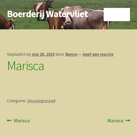
Boerderij Watervliet
Ga
Ga
Menu
door
direct
naar
naar
Home
navigatie
de
inhoud
Nieuws
Geplaatst op
mei 26, 2015
door
Benno
—
Geef een reactie
Marisca
Biokoe
Zorgboerderij
Vrienden van..
Categorie:
Uncategorized
Vogelhuisje
Bericht
Vorig
Volgend
Marisca
Marisca
Contact
bericht:
bericht:
navigatie