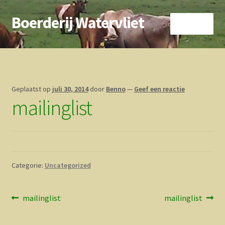
Boerderij Watervliet
Ga
Ga
Menu
door
direct
naar
naar
Home
navigatie
de
inhoud
Nieuws
Geplaatst op
juli 30, 2014
door
Benno
—
Geef een reactie
mailinglist
Biokoe
Zorgboerderij
Vrienden van..
Categorie:
Uncategorized
Vogelhuisje
Bericht
Vorig
Volgend
mailinglist
mailinglist
Contact
bericht:
bericht:
navigatie