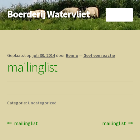
Boerderij Watervliet
Ga
Ga
Menu
door
direct
naar
naar
Home
navigatie
de
inhoud
Nieuws
Geplaatst op
juli 30, 2014
door
Benno
—
Geef een reactie
mailinglist
Biokoe
Zorgboerderij
Vrienden van..
Categorie:
Uncategorized
Vogelhuisje
Bericht
Vorig
Volgend
mailinglist
mailinglist
Contact
bericht:
bericht:
navigatie