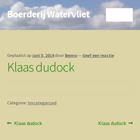
Boerderij Watervliet
Ga
Ga
Menu
door
direct
naar
naar
Home
navigatie
de
inhoud
Nieuws
Geplaatst op
juni 5, 2014
door
Benno
—
Geef een reactie
Klaas dudock
Biokoe
Zorgboerderij
Vrienden van..
Categorie:
Uncategorized
Vogelhuisje
Bericht
Vorig
Volgend
Klaas dudock
Klaas dudock
Contact
bericht:
bericht:
navigatie