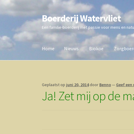
Boerderij Watervliet
Ga
Ga
door
direct
Een familie-boerderij met passie voor mens en nat
naar
naar
navigatie
de
inhoud
Home
Nieuws
Biokoe
Zorgboerd
Home
Nieuws
Biokoe
Zorgboerderij
Vrienden 
Geplaatst op
juni 20, 2014
door
Benno
—
Geef een 
Ja! Zet mij op de ma