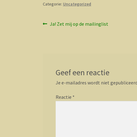
Categorie:
Uncategorized
Bericht
Vorig
Ja! Zet mij op de mailinglist
bericht:
navigatie
Geef een reactie
Je e-mailadres wordt niet gepubliceerd
Reactie
*