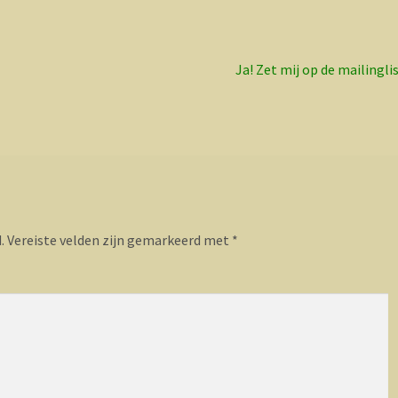
Volgend
Ja! Zet mij op de mailingli
bericht:
.
Vereiste velden zijn gemarkeerd met
*