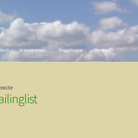
uur
erij
Vrienden van..
Vogelhuisje
Contact
van..
Vogelhuisje
Contact
reactie
ilinglist