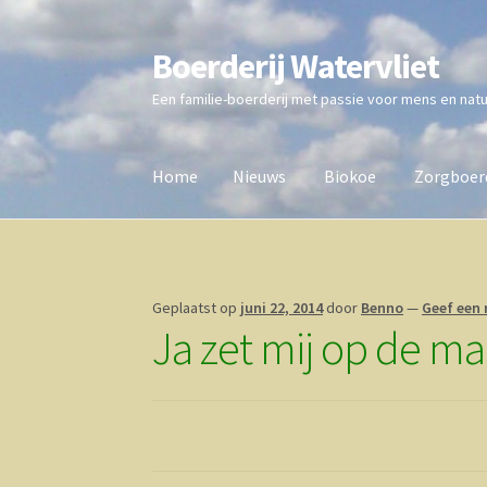
Boerderij Watervliet
Ga
Ga
door
direct
Een familie-boerderij met passie voor mens en nat
naar
naar
navigatie
de
inhoud
Home
Nieuws
Biokoe
Zorgboerd
Home
Nieuws
Biokoe
Zorgboerderij
Vrienden 
Geplaatst op
juni 22, 2014
door
Benno
—
Geef een 
Ja zet mij op de mail