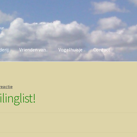
uur
erij
Vrienden van..
Vogelhuisje
Contact
van..
Vogelhuisje
Contact
reactie
inglist!