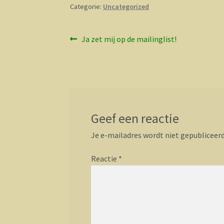
Categorie:
Uncategorized
Bericht
Vorig
Ja zet mij op de mailinglist!
bericht:
navigatie
Geef een reactie
Je e-mailadres wordt niet gepubliceerd
Reactie
*