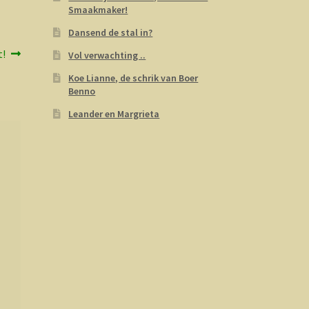
Smaakmaker!
Dansend de stal in?
t!
Vol verwachting ..
Koe Lianne, de schrik van Boer
Benno
Leander en Margrieta