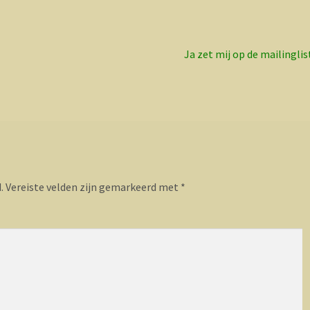
Volgend
Ja zet mij op de mailinglis
bericht:
.
Vereiste velden zijn gemarkeerd met
*