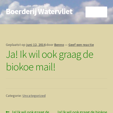
Boerderij Watervliet
Ga
Ga
Menu
door
direct
naar
naar
Home
navigatie
de
inhoud
Nieuws
Geplaatst op
juni 12, 2014
door
Benno
—
Geef een reactie
Ja! Ik wil ook graag de
Biokoe
biokoe mail!
Zorgboerderij
Vrienden van..
Vogelhuisje
Categorie:
Uncategorized
Contact
Vorig
Volgend
Ja! Ik wil ook graag de
Ja! Ik wil ook graag de biokoe