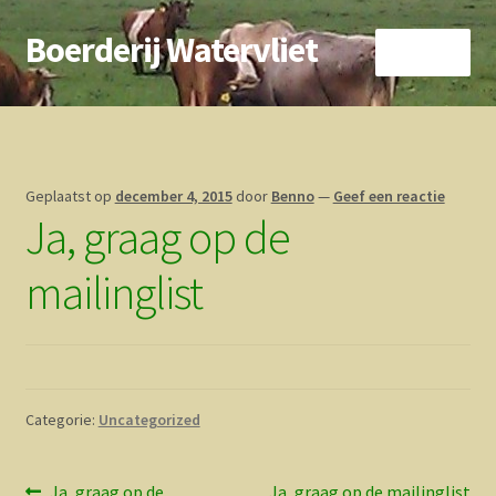
Boerderij Watervliet
Ga
Ga
Menu
door
direct
naar
naar
Home
navigatie
de
inhoud
Nieuws
Geplaatst op
december 4, 2015
door
Benno
—
Geef een reactie
Ja, graag op de
Biokoe
mailinglist
Zorgboerderij
Vrienden van..
Vogelhuisje
Categorie:
Uncategorized
Contact
Vorig
Volgend
Ja, graag op de
Ja, graag op de mailinglist