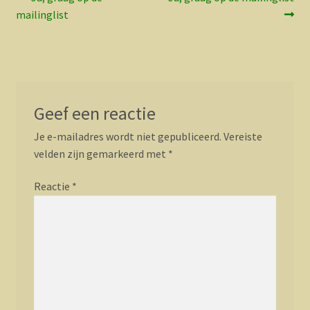
Bericht
bericht:
bericht:
mailinglist
navigatie
Geef een reactie
Je e-mailadres wordt niet gepubliceerd.
Vereiste
velden zijn gemarkeerd met
*
Reactie
*