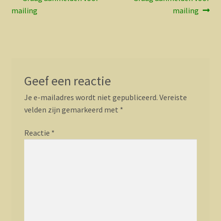
Bericht
bericht:
bericht:
mailing
mailing
navigatie
Geef een reactie
Je e-mailadres wordt niet gepubliceerd.
Vereiste
velden zijn gemarkeerd met
*
Reactie
*