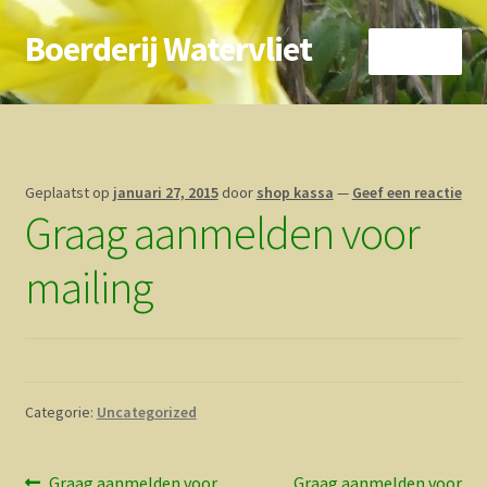
Boerderij Watervliet
Ga
Ga
Menu
door
direct
naar
naar
Home
navigatie
de
inhoud
Nieuws
Geplaatst op
januari 27, 2015
door
shop kassa
—
Geef een reactie
Graag aanmelden voor
Biokoe
mailing
Zorgboerderij
Vrienden van..
Vogelhuisje
Categorie:
Uncategorized
Contact
Vorig
Volgend
Graag aanmelden voor
Graag aanmelden voor