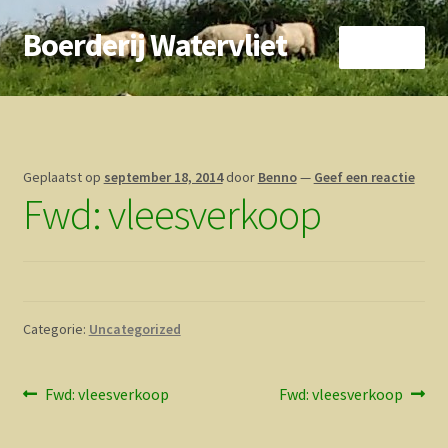
Boerderij Watervliet
Ga
Ga
Menu
door
direct
naar
naar
Home
navigatie
de
inhoud
Nieuws
Geplaatst op
september 18, 2014
door
Benno
—
Geef een reactie
Fwd: vleesverkoop
Biokoe
Zorgboerderij
Vrienden van..
Categorie:
Uncategorized
Vogelhuisje
Bericht
Vorig
Volgend
Fwd: vleesverkoop
Fwd: vleesverkoop
Contact
bericht:
bericht:
navigatie