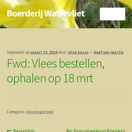
Boerderij Watervliet
Ga
Ga
Menu
door
direct
naar
naar
Home
navigatie
de
inhoud
Nieuws
Geplaatst op
maart 13, 2016
door
shop kassa
—
Geef een reactie
Fwd: Vlees bestellen,
Biokoe
ophalen op 18 mrt
Zorgboerderij
Vrienden van..
Vogelhuisje
Categorie:
Uncategorized
Contact
Vorig
Volgend
Bestelling
Re: Paas uitverkoop Boerderij