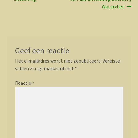
Bericht
bericht:
bericht:
Watervliet
navigatie
Geef een reactie
Het e-mailadres wordt niet gepubliceerd.
Vereiste
velden zijn gemarkeerd met
*
Reactie
*