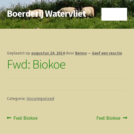
Boerderij Watervliet
Ga
Ga
Menu
door
direct
naar
naar
Home
navigatie
de
inhoud
Nieuws
Geplaatst op
augustus 24, 2014
door
Benno
—
Geef een reactie
Fwd: Biokoe
Biokoe
Zorgboerderij
Vrienden van..
Categorie:
Uncategorized
Vogelhuisje
Bericht
Vorig
Volgend
Fwd: Biokoe
Fwd: Biokoe
Contact
bericht:
bericht:
navigatie