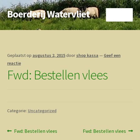
Boerderij Watervliet
Ga
Ga
Menu
door
direct
naar
naar
Home
navigatie
de
inhoud
Nieuws
Geplaatst op
augustus 2, 2015
door
shop kassa
—
Geef een
Biokoe
reactie
Fwd: Bestellen vlees
Zorgboerderij
Vrienden van..
Categorie:
Uncategorized
Vogelhuisje
Contact
Bericht
Vorig
Volgend
Fwd: Bestellen vlees
Fwd: Bestellen vlees
bericht:
bericht: