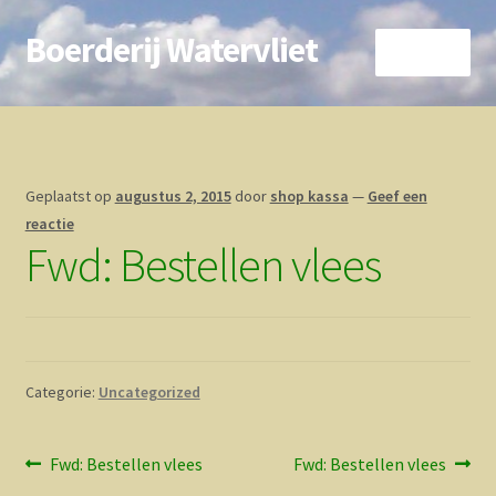
Boerderij Watervliet
Ga
Ga
Menu
door
direct
naar
naar
Home
navigatie
de
inhoud
Nieuws
Geplaatst op
augustus 2, 2015
door
shop kassa
—
Geef een
Biokoe
reactie
Fwd: Bestellen vlees
Zorgboerderij
Vrienden van..
Categorie:
Uncategorized
Vogelhuisje
Contact
Bericht
Vorig
Volgend
Fwd: Bestellen vlees
Fwd: Bestellen vlees
bericht:
bericht: