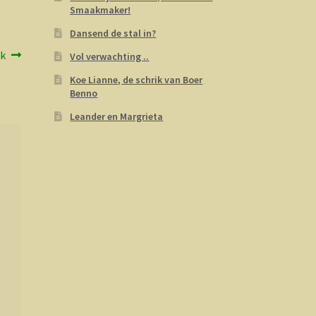
Smaakmaker!
Dansend de stal in?
ck
Vol verwachting ..
Koe Lianne, de schrik van Boer
Benno
Leander en Margrieta