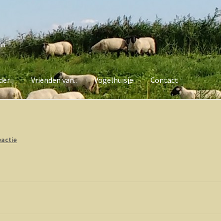
uur
erij
Vrienden van..
Vogelhuisje
Contact
van..
Vogelhuisje
Contact
eactie