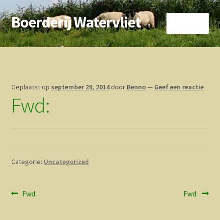
Boerderij Watervliet
Ga
Ga
Menu
door
direct
naar
naar
Home
navigatie
de
inhoud
Nieuws
Geplaatst op
september 29, 2014
door
Benno
—
Geef een reactie
Fwd:
Biokoe
Zorgboerderij
Vrienden van..
Categorie:
Uncategorized
Vogelhuisje
Bericht
Vorig
Volgend
Fwd:
Fwd:
Contact
bericht:
bericht:
navigatie