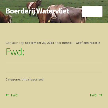
Boerderij Watervliet
Ga
Ga
Menu
door
direct
naar
naar
Home
navigatie
de
inhoud
Nieuws
Geplaatst op
september 29, 2014
door
Benno
—
Geef een reactie
Fwd:
Biokoe
Zorgboerderij
Vrienden van..
Categorie:
Uncategorized
Vogelhuisje
Bericht
Vorig
Volgend
Fwd:
Fwd:
Contact
bericht:
bericht:
navigatie