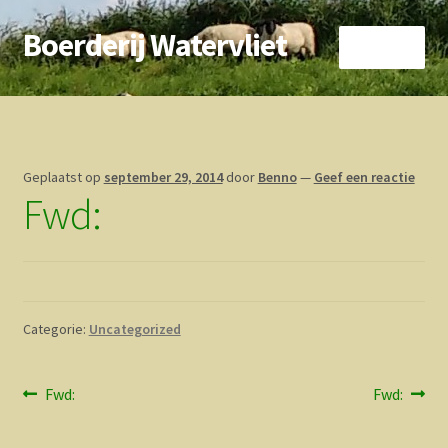
Boerderij Watervliet
Ga
Ga
Menu
door
direct
naar
naar
Home
navigatie
de
inhoud
Nieuws
Geplaatst op
september 29, 2014
door
Benno
—
Geef een reactie
Fwd:
Biokoe
Zorgboerderij
Vrienden van..
Categorie:
Uncategorized
Vogelhuisje
Bericht
Vorig
Volgend
Fwd:
Fwd:
Contact
bericht:
bericht:
navigatie