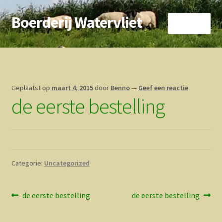
Boerderij Watervliet
Ga
Ga
Menu
door
direct
naar
naar
Home
navigatie
de
inhoud
Nieuws
Geplaatst op
maart 4, 2015
door
Benno
—
Geef een reactie
de eerste bestelling
Biokoe
Zorgboerderij
Vrienden van..
Categorie:
Uncategorized
Vogelhuisje
Bericht
Vorig
Volgend
de eerste bestelling
de eerste bestelling
Contact
bericht:
bericht:
navigatie