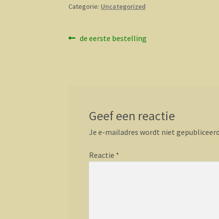
Categorie:
Uncategorized
Bericht
Vorig
de eerste bestelling
bericht:
navigatie
Geef een reactie
Je e-mailadres wordt niet gepubliceerd
Reactie
*