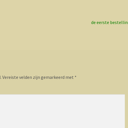
Volgend
de eerste bestelli
bericht:
.
Vereiste velden zijn gemarkeerd met
*