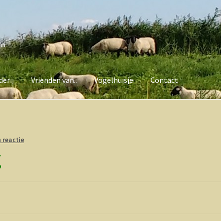
uur
erij
Vrienden van..
Vogelhuisje
Contact
van..
Vogelhuisje
Contact
 reactie
g