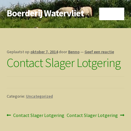
Boerderij Watervliet
Ga
Ga
Menu
door
direct
naar
naar
Home
navigatie
de
inhoud
Nieuws
Geplaatst op
oktober 7, 2014
door
Benno
—
Geef een reactie
Contact Slager Lotgering
Biokoe
Zorgboerderij
Vrienden van..
Categorie:
Uncategorized
Vogelhuisje
Bericht
Vorig
Volgend
Contact Slager Lotgering
Contact Slager Lotgering
Contact
bericht:
bericht:
navigatie