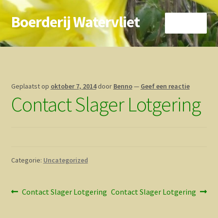
Boerderij Watervliet
Ga
Ga
Menu
door
direct
naar
naar
Home
navigatie
de
inhoud
Nieuws
Geplaatst op
oktober 7, 2014
door
Benno
—
Geef een reactie
Contact Slager Lotgering
Biokoe
Zorgboerderij
Vrienden van..
Categorie:
Uncategorized
Vogelhuisje
Bericht
Vorig
Volgend
Contact Slager Lotgering
Contact Slager Lotgering
Contact
bericht:
bericht:
navigatie