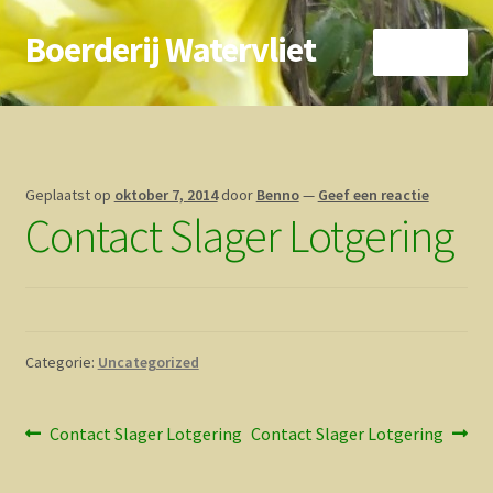
Boerderij Watervliet
Ga
Ga
Menu
door
direct
naar
naar
Home
navigatie
de
inhoud
Nieuws
Geplaatst op
oktober 7, 2014
door
Benno
—
Geef een reactie
Contact Slager Lotgering
Biokoe
Zorgboerderij
Vrienden van..
Categorie:
Uncategorized
Vogelhuisje
Bericht
Vorig
Volgend
Contact Slager Lotgering
Contact Slager Lotgering
Contact
bericht:
bericht:
navigatie