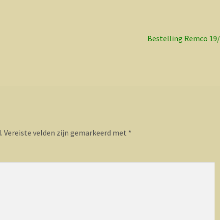
Volgend
Bestelling Remco 19
bericht:
.
Vereiste velden zijn gemarkeerd met
*