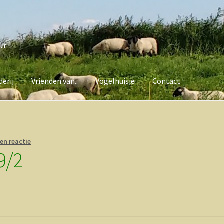
uur
erij
Vrienden van..
Vogelhuisje
Contact
van..
Vogelhuisje
Contact
en reactie
9/2