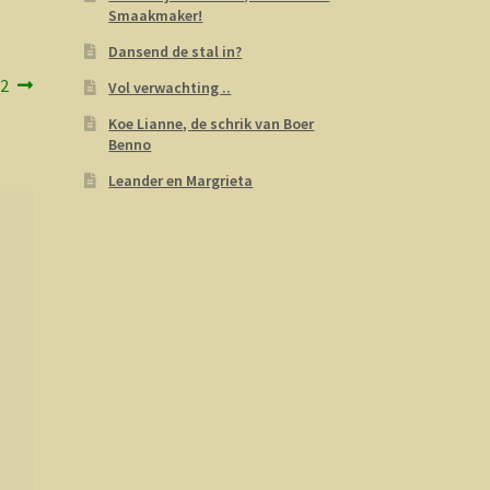
Smaakmaker!
Dansend de stal in?
/2
Vol verwachting ..
Koe Lianne, de schrik van Boer
Benno
Leander en Margrieta