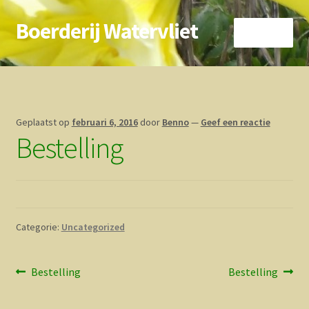
Boerderij Watervliet
Ga
Ga
Menu
door
direct
naar
naar
Home
navigatie
de
inhoud
Nieuws
Geplaatst op
februari 6, 2016
door
Benno
—
Geef een reactie
Bestelling
Biokoe
Zorgboerderij
Vrienden van..
Categorie:
Uncategorized
Vogelhuisje
Bericht
Vorig
Volgend
Bestelling
Bestelling
Contact
bericht:
bericht:
navigatie