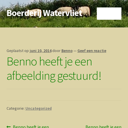
Boerderij Watervliet
Ga
Ga
Menu
door
direct
naar
naar
Home
navigatie
de
inhoud
Nieuws
Geplaatst op
juni 10, 2014
door
Benno
—
Geef een reactie
Benno heeft je een
Biokoe
afbeelding gestuurd!
Zorgboerderij
Vrienden van..
Vogelhuisje
Categorie:
Uncategorized
Contact
Vorig
Volgend
Benno heeft je een
Benno heeft je een