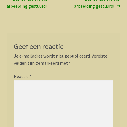
Bericht
bericht:
bericht:
afbeelding gestuurd!
afbeelding gestuurd!
navigatie
Geef een reactie
Je e-mailadres wordt niet gepubliceerd.
Vereiste
velden zijn gemarkeerd met
*
Reactie
*