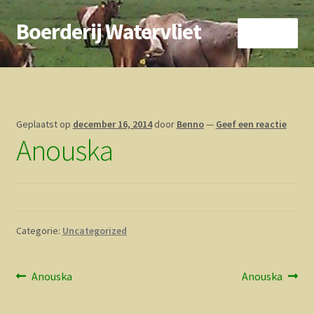
Boerderij Watervliet
Ga
Ga
Menu
door
direct
naar
naar
Home
navigatie
de
inhoud
Nieuws
Geplaatst op
december 16, 2014
door
Benno
—
Geef een reactie
Anouska
Biokoe
Zorgboerderij
Vrienden van..
Categorie:
Uncategorized
Vogelhuisje
Bericht
Vorig
Volgend
Anouska
Anouska
Contact
bericht:
bericht:
navigatie