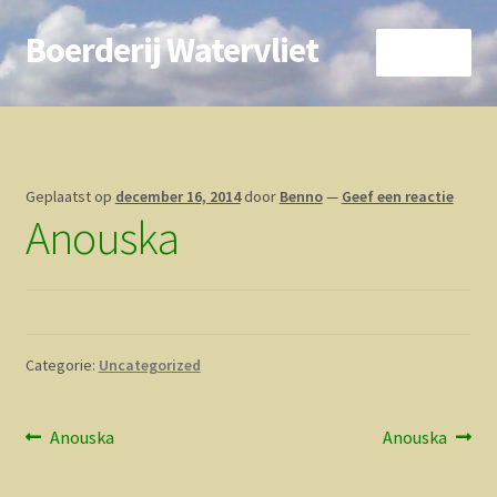
Boerderij Watervliet
Ga
Ga
Menu
door
direct
naar
naar
Home
navigatie
de
inhoud
Nieuws
Geplaatst op
december 16, 2014
door
Benno
—
Geef een reactie
Anouska
Biokoe
Zorgboerderij
Vrienden van..
Categorie:
Uncategorized
Vogelhuisje
Bericht
Vorig
Volgend
Anouska
Anouska
Contact
bericht:
bericht:
navigatie