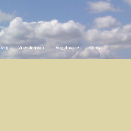
uur
erij
Vrienden van..
Vogelhuisje
Contact
van..
Vogelhuisje
Contact