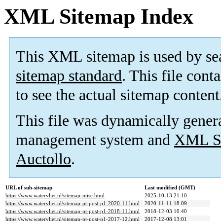
XML Sitemap Index
This XML sitemap is used by se
sitemap standard
. This file cont
to see the actual sitemap content
This file was dynamically gener
management system and
XML Si
Auctollo
.
URL of sub-sitemap
Last modified (GMT)
https://www.watervliet.nl/sitemap-misc.html
2025-10-13 21:10
https://www.watervliet.nl/sitemap-pt-post-p1-2020-11.html
2020-11-11 18:09
https://www.watervliet.nl/sitemap-pt-post-p1-2018-11.html
2018-12-03 10:40
https://www.watervliet.nl/sitemap-pt-post-p1-2017-12.html
2017-12-08 13:01